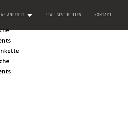
DAS ANGEBOT
STALLGESCHICHTEN
KONTAKT
che
ents
ankette
che
ents