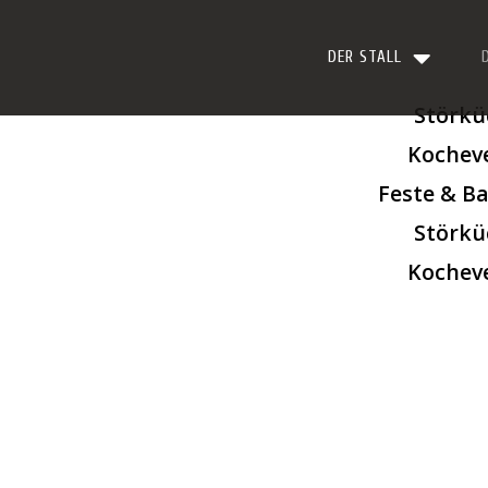
DER STALL
Störkü
Kochev
Feste & B
Störkü
Kochev